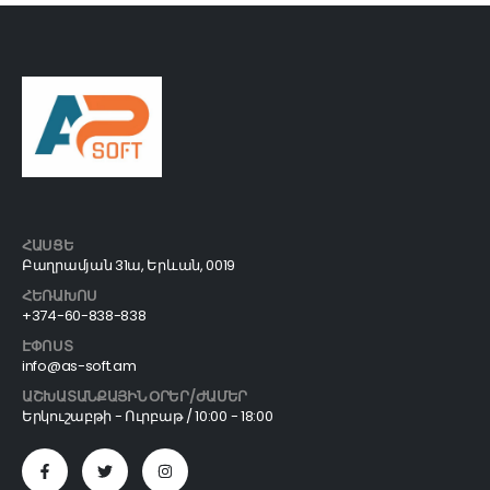
ՀԱՍՑԵ
Բաղրամյան 31ա, Երևան, 0019
ՀԵՌԱԽՈՍ
+374-60-838-838
ԷՓՈՍՏ
info@as-soft.am
ԱՇԽԱՏԱՆՔԱՅԻՆ ՕՐԵՐ/ԺԱՄԵՐ
Երկուշաբթի - Ուրբաթ / 10:00 - 18:00