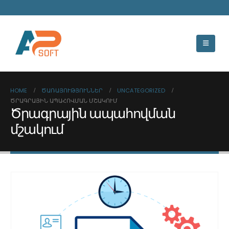
HOME
ԾԱՌԱՅՈՒԹՅՈՒՆՆԵՐ
UNCATEGORIZED
ԾՐԱԳՐԱՅԻՆ ԱՊԱՀՈՎՄԱՆ ՄՇԱԿՈՒՄ
Ծրագրային ապահովման
մշակում