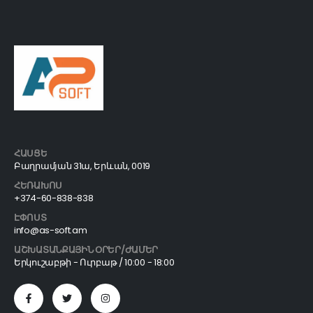
ՀԱՍՑԵ
Բաղրամյան 31ա, Երևան, 0019
ՀԵՌԱԽՈՍ
+374-60-838-838
ԷՓՈՍՏ
info@as-soft.am
ԱՇԽԱՏԱՆՔԱՅԻՆ ՕՐԵՐ/ԺԱՄԵՐ
Երկուշաբթի - Ուրբաթ / 10:00 - 18:00