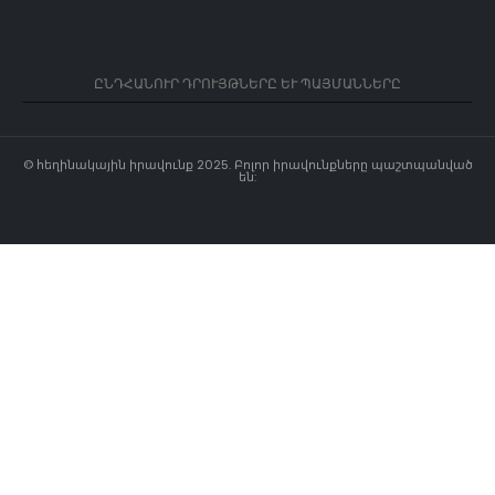
ԸՆԴՀԱՆՈՒՐ ԴՐՈՒՅԹՆԵՐԸ ԵՒ ՊԱՅՄԱՆՆԵՐԸ
© հեղինակային իրավունք 2025. Բոլոր իրավունքները պաշտպանված
են: