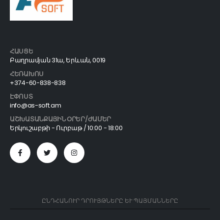
ՀԱՍՑԵ
Բաղրամյան 31ա, Երևան, 0019
ՀԵՌԱԽՈՍ
+374-60-838-838
ԷՓՈՍՏ
info@as-soft.am
ԱՇԽԱՏԱՆՔԱՅԻՆ ՕՐԵՐ/ԺԱՄԵՐ
Երկուշաբթի - Ուրբաթ / 10:00 - 18:00
ԸՆԴՀԱՆՈՒՐ ԴՐՈՒՅԹՆԵՐԸ ԵՒ ՊԱՅՄԱՆՆԵՐԸ