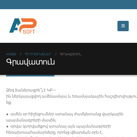
HOME
ՊՐՈԴՈՒԿՏՆԵՐ
ԳՐԱՎԱՏՈՒՆ
Գրավատուն
Ձեզ ձանձրացրե՞լ է ԿԲ—
ին ներկայացվող ամենամսյա և եռամսյակային հաշվետվությու
եք.
● ամեն օր հիշեցումներ ստանալ ժամկետանց վարկային
պայմանագրերի մասին,
● օրվա կտրվածքով ստանալ այն պայմանագրերի
հեռախոսահամարները, որոնց վճարման օրն է,