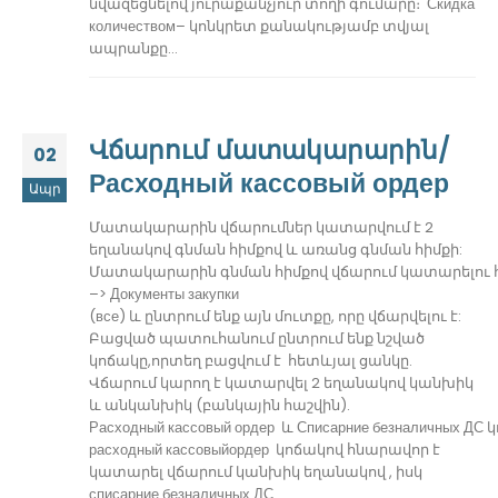
նվազեցնելով յուրաքանչյուր տողի գումարը։ Скидка
количеством– կոնկրետ քանակությամբ տվյալ
ապրանքը...
Վճարում մատակարարին/
02
Расходный кассовый ордер
Ապր
Մատակարարին վճարումներ կատարվում է 2
եղանակով գնման հիմքով և առանց գնման հիմքի:
Մատակարարին գնման հիմքով վճարում կատարելու հ
–> Документы закупки
(все) և ընտրում ենք այն մուտքը, որը վճարվելու է:
Բացված պատուհանում ընտրում ենք նշված
կոճակը,որտեղ բացվում է հետևյալ ցանկը.
Վճարում կարող է կատարվել 2 եղանակով կանխիկ
և անկանխիկ (բանկային հաշվին).
Расходный кассовый ордер և
Списарние
безналичных ДС 
расходный кассовыйордер կոճակով հնարավոր է
կատարել վճարում կանխիկ եղանակով , իսկ
списарние безналичных ДС...