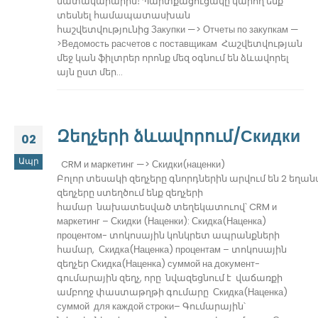
մատակարարին։ Պարտքացուցակը կարող ենք
տեսնել համապատասխան
հաշվետվությունից Закупки —> Отчеты по закупкам —
>Ведомость расчетов с
постав
щикам
Հաշվետվության
մեջ կան ֆիլտրեր
որոնք մեզ օգնում են ձևավորել
այն ըստ մեր...
Զեղչերի ձևավորում/Скидки
02
Ապր
CRM и маркетинг —>
Скидки
(наценки)
Բոլոր տեսակի զեղչերը գնորդներին արվում են 2 եղա
զեղչերը ստեղծում ենք զեղչերի
համար նախատեսված տեղեկատուով՝ CRM и
маркетинг – Скидки (Наценки): Скидка(Наценка)
процентом- տոկոսային կոնկրետ ապրանքների
համար, Скидка(Наценка) процентам – տոկոսային
զեղչեր Скидка(Наценка) суммой на документ-
գումարային զեղչ, որը նվազեցնում է վաճառքի
ամբողջ փաստաթղթի գումարը Скидка(Наценка)
суммой для каждой строки– Գումարային՝