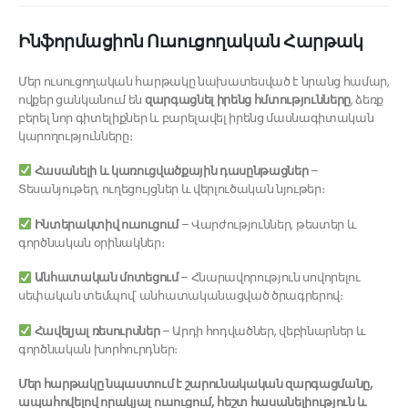
Ինֆորմացիոն Ուսուցողական Հարթակ
Մեր ուսուցողական հարթակը նախատեսված է նրանց համար,
ովքեր ցանկանում են
զարգացնել իրենց հմտությունները
, ձեռք
բերել նոր գիտելիքներ և բարելավել իրենց մասնագիտական
կարողությունները։
Հասանելի և կառուցվածքային դասընթացներ
–
Տեսանյութեր, ուղեցույցներ և վերլուծական նյութեր։
Ինտերակտիվ ուսուցում
– Վարժություններ, թեստեր և
գործնական օրինակներ։
Անհատական մոտեցում
– Հնարավորություն սովորելու
սեփական տեմպով՝ անհատականացված ծրագրերով։
Հավելյալ ռեսուրսներ
– Արդի հոդվածներ, վեբինարներ և
գործնական խորհուրդներ։
Մեր հարթակը նպաստում է շարունակական զարգացմանը,
ապահովելով որակյալ ուսուցում, հեշտ հասանելիություն և