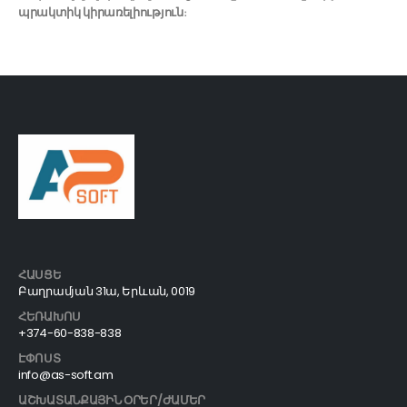
պրակտիկ կիրառելիություն
։
ՀԱՍՑԵ
Բաղրամյան 31ա, Երևան, 0019
ՀԵՌԱԽՈՍ
+374-60-838-838
ԷՓՈՍՏ
info@as-soft.am
ԱՇԽԱՏԱՆՔԱՅԻՆ ՕՐԵՐ/ԺԱՄԵՐ