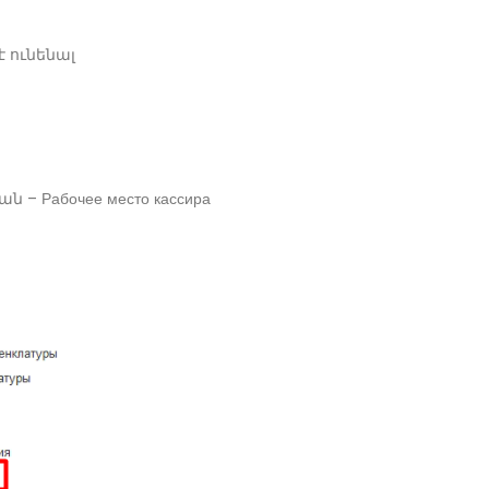
 ունենալ
 Рабочее место кассира
Գումարի տեղափոխություն
Պարտքի ստուգում/Вед
կասսաների միջև/Выдачу в
расчетов
другую кассу
02/04/2025
02/04/2025
Զեղչերի ձևավորում/Ск
Մանրածախ վաճառք/Розничная
02/04/2025
продажа
02/04/2025
Վճարում մատակարար
Расходный кассовый ор
Պատվեր
02/04/2025
17/02/2025