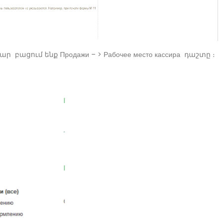
ցում ենք Продажи – > Рабочее место кассира դաշտը ։