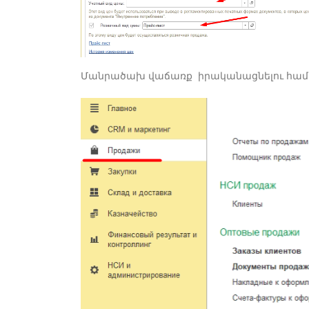
Մանրածախ վաճառք իրականացնելու համար բա