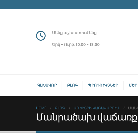
Մենք աշխատում ենք
Երկ - Ուրբ: 10:00 - 18:00
ԳԼԽԱՎՈՐ
ԲԼՈԳ
ՊՐՈԴՈՒԿՏՆԵՐ
ՄԵՐ
HOME
ԲԼՈԳ
ԱՌԵՒՏՐԻ ԿԱՌԱՎԱՐՈՒՄ
ՄԱՆ
Մանրածախ վաճառք/Ро