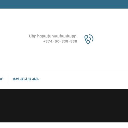
Մեր հերախոսահամարը
+374-60-838-838
ԵՐ
ՖԻՆԱՆՍԱԿԱՆ