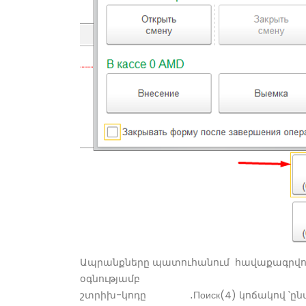
Ապրանքները պատուհանում հավաքագրվում
օգնությամբ ․Ввести ш
շտրիխ-կոդը ․Поиск(4) կոճակով ՝ընտրու