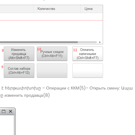
հերթափոխոխը – Операции с ККМ(5)- Открыть смену: Ապա
изменить продавца(8)