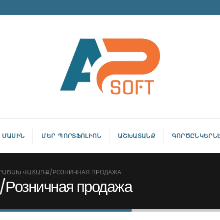
 ՄԱՍԻՆ
ՄԵՐ ՊՈՐՏՖՈԼԻՈՆ
ԱՇԽԱՏԱՆՔ
ԳՈՐԾԸՆԿԵՐՆ
ՐԱԾԱԽ ՎԱՃԱՌՔ/РОЗНИЧНАЯ ПРОДАЖА
зничная продажа